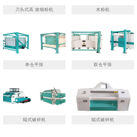
刀头式高 效细粉机
木粉机
1
2
单仓平筛
双仓平筛
辊式破碎机
辊式破碎机