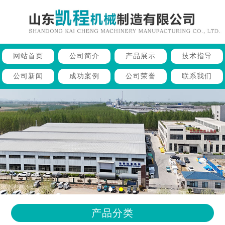
网站首页
公司简介
产品展示
技术指导
公司新闻
成功案例
公司荣誉
联系我们
产品分类